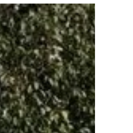
het 17e VrouwRijdtCamper weekend
gehouden op camperplaats Afslag Nagele.
Drie dagen rijden en manoeuvreren, een
technische dag, een wijnproeverij, een
stoelmassage en een bezoek aan Schokland.
Alles in een ontspannen sfeer. Niets moet,
alles mag! www.afslagnagele.nl
www.vrouwrijdtcamper.nl
www.dusuwilteencamper.nl
www.ccrlemmer.nl www.verbruggenbwi.nl
www.vdwstoffering.nl www.puur24.nl
www.schokland.nl Aanmelden? Via...