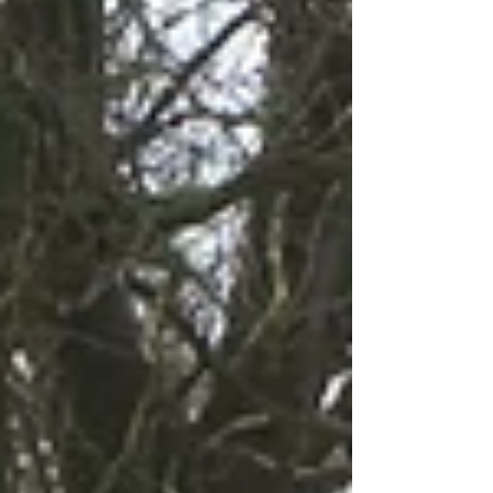
van Europa . Een ideaal cadeau voor een
verjaardag of feestdagen! Voor iedereen die
zijn kampeerauto wil begrijpen en zorgeloos
op pad wil. Boordevol technische weetjes,
anekdotes, praktische klustips en duidelijke
foto’s. Inclus