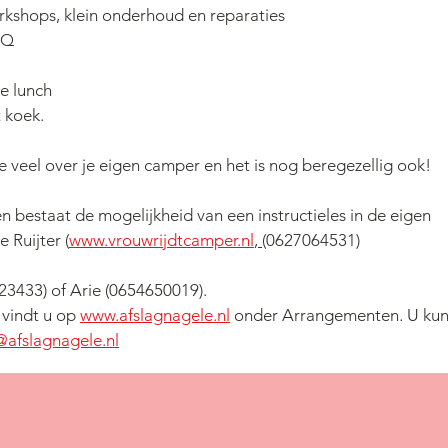
rkshops, klein onderhoud en reparaties
BQ
e lunch
 koek. 
je veel over je eigen camper en het is nog beregezellig ook!
 bestaat de mogelijkheid van een instructieles in de eigen 
 Ruijter (
www.vrouwrijdtcamper.nl
, 
‭(0627064531‬
)
23433‬) 
of Arie (0654650019).
 vindt u op 
www.afslagnagele.nl
 onder Arrangementen. U kun
@afslagnagele.nl