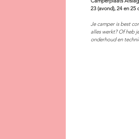
Camperplaats Afsla
23 (avond), 24 en 25
Je camper is best co
alles werkt? Of heb j
onderhoud en techni