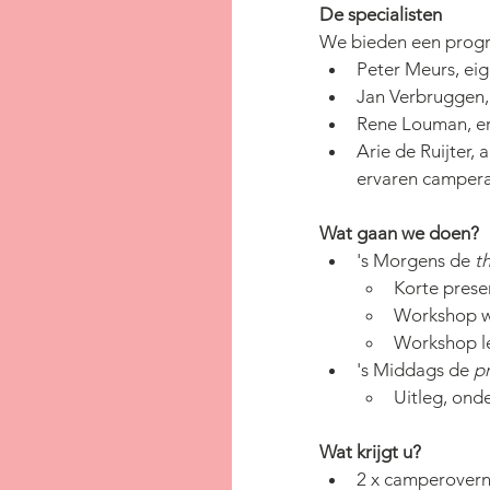
De specialisten
We bieden een progr
Peter Meurs, ei
Jan Verbruggen,
Rene Louman, e
Arie de Ruijter
ervaren camper
Wat gaan we doen?
's Morgens de 
t
Korte presen
Workshop w
Workshop le
's Middags de 
pr
Uitleg, ond
Wat krijgt u?
2 x camperovern