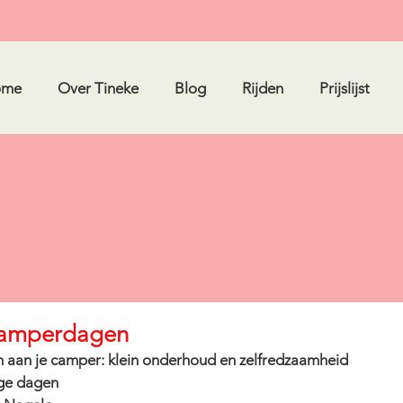
ome
Over Tineke
Blog
Rijden
Prijslijst
Camperdagen
 aan je camper: klein onderhoud en zelfredzaamheid
ige dagen