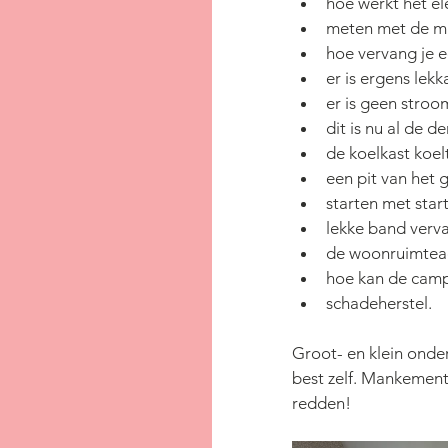
hoe werkt het el
meten met de m
hoe vervang je 
er is ergens lek
er is geen stro
dit is nu al de 
de koelkast koel
een pit van het g
starten met star
lekke band verv
de woonruimteac
hoe kan de cam
schadeherstel.
Groot- en klein onder
best zelf. Mankement
redden!