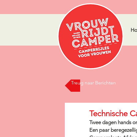
H
Treug naar Berichten
Technische 
Twee dagen hands on
Een paar beregezell