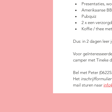
Presentaties, wo
Amerikaanse B
Pubquiz
2 x een verzorgd
Koffie / thee met
Dus: in 2 dagen leer 
Voor geïnteresseerden
camper met Tineke de
Bel met Peter (
‭06225
Het 
inschrijfformulier
mail sturen naar 
info