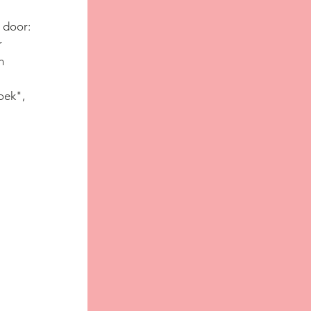
 door:
r
n
oek", 