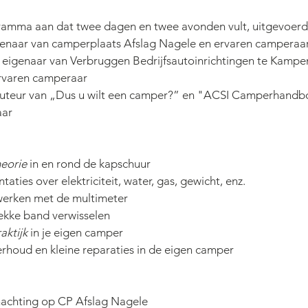
amma aan dat twee dagen en twee avonden vult, uitgevoerd
genaar van camperplaats Afslag Nagele en ervaren camperaa
 eigenaar van Verbruggen Bedrijfsautoinrichtingen te Kampe
rvaren camperaar
, auteur van „Dus u wilt een camper?” en "ACSI Camperhandb
aar
heorie
 in en rond de kapschuur
taties over elektriciteit, water, gas, gewicht, enz.
erken met de multimeter
kke band verwisselen
aktijk
 in je eigen camper
erhoud en kleine reparaties in de eigen camper
achting op CP Afslag Nagele