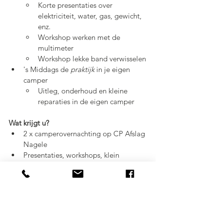
Korte presentaties over 
elektriciteit, water, gas, gewicht, 
enz.
Workshop werken met de 
multimeter
Workshop lekke band verwisselen
's Middags de 
praktijk
 in je eigen 
camper
Uitleg, onderhoud en kleine 
reparaties in de eigen camper
Wat krijgt u?
2 x camperovernachting op CP Afslag 
Nagele
Presentaties, workshops, klein 
onderhoud en reparaties
Amerikaanse BBQ
Pubquiz
2 x een verzorgde lunch
Koffie / thee met koek. 