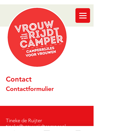
Contact
Contactformulier
Tineke de Ruijter
tineke@vrouwrijdtcamper.nl