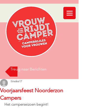
Treug naar Berichten
tineke17
Voorjaarsfeest Noorderzon
Campers
Het camperseizoen begint!