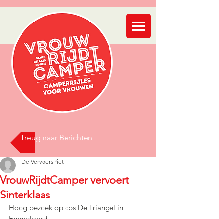
Treug naar Berichten
De VervoersPiet
VrouwRijdtCamper vervoert
Sinterklaas
Hoog bezoek op cbs De Triangel in 
Emmeloord. 